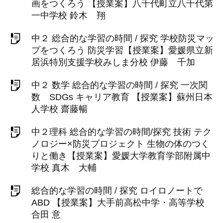
画をつくろう 【授業案】八千代町立八千代第
一中学校 鈴木 翔
中２ 総合的な学習の時間 / 探究 学校防災マッ
プをつくろう 防災学習【授業案】愛媛県立新
居浜特別支援学校みしま分校 伊藤 千加
中２ 数学 総合的な学習の時間 / 探究 一次関
数 SDGs キャリア教育 【授業案】蘇州日本
人学校 齋藤暢
中２理科 総合的な学習の時間/探究 技術 テク
ノロジー×防災プロジェクト 生物の体のつく
りと働き【授業案】愛媛大学教育学部附属中
学校 真木 大輔
総合的な学習の時間 / 探究 ロイロノートで
ABD 【授業案】大手前高松中学・高等学校
合田 意