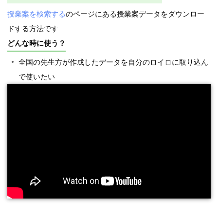
授業案を検索する
のページにある授業案データをダウンロー
ドする方法です
どんな時に使う？
全国の先生方が作成したデータを自分のロイロに取り込ん
で使いたい