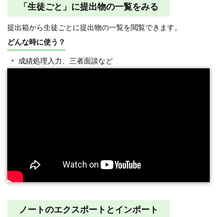
「生徒ごと」に提出物の一覧をみる
提出箱から生徒ごとに提出物の一覧を閲覧できます。
どんな時に使う？
成績処理入力、三者面談など
ノートのエクスポートとインポート