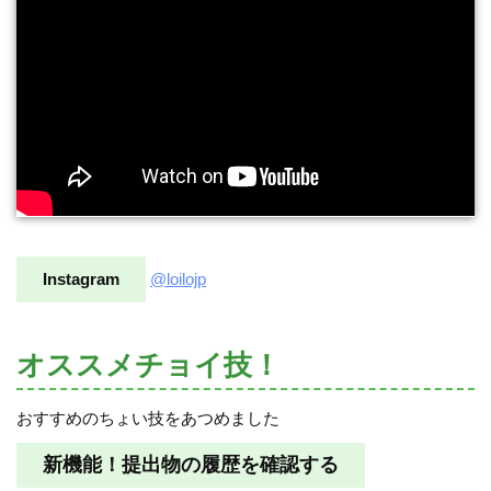
Instagram
@loilojp
オススメチョイ技！
おすすめのちょい技をあつめました
新機能！提出物の履歴を確認する