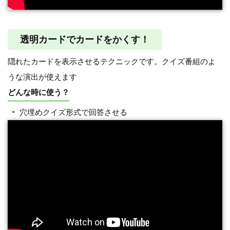
透明カードでカードをかくす！
隠れたカードを表示させるテクニックです。クイズ番組のよ
うな演出が使えます
どんな時に使う？
穴埋めクイズ形式で回答させる