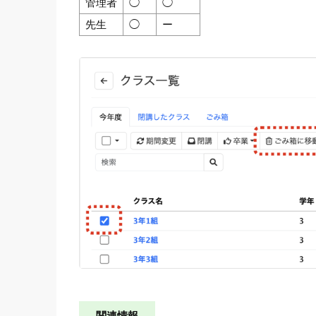
管理者
◯
◯
先生
◯
ー
関連情報