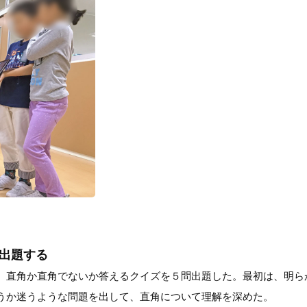
を出題する
、直角か直角でないか答えるクイズを５問出題した。最初は、明ら
うか迷うような問題を出して、直角について理解を深めた。