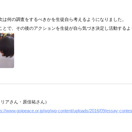
次は何の調査をするべきかを生徒自ら考えるようになりました。
ことで、その後のアクションを生徒が自ら気づき決定し活動するよ
リアさん・原佳祐さん）
ps://www.goipeace.or.jp/wp/wp-content/uploads/2016/09/essay-contes