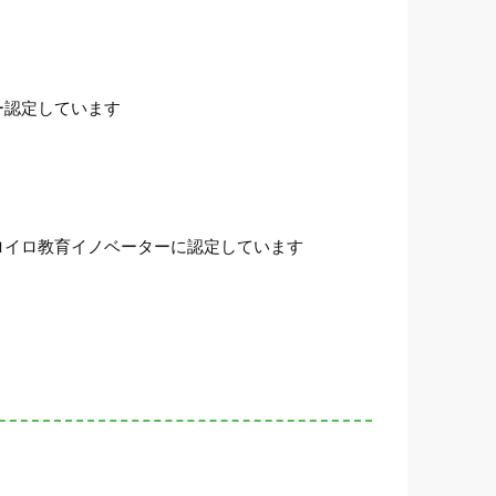
ー認定しています
ロイロ教育イノベーターに認定しています