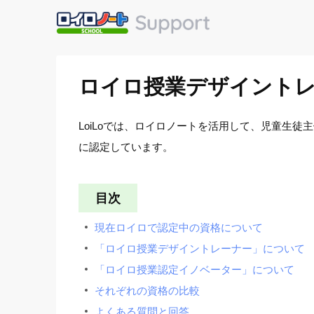
ロイロ授業デザイント
LoiLoでは、ロイロノートを活用して、児童生
に認定しています。
目次
現在ロイロで認定中の資格について
「ロイロ授業デザイントレーナー」について
「ロイロ授業認定イノベーター」について
それぞれの資格の比較
よくある質問と回答