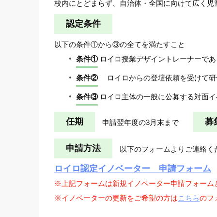
校内にとどまらず、自治体・全国に向けて広く児
認定条件
以下の条件①から③の全てを満たすこと
条件①
ロイロ授業デザイントレーナーであ
条件②
ロイロからの登壇依頼を受けて研
条件③
ロイロ主体の一般に公募する対面イ
任期
募
申請翌年度の3月末まで
申請方法
以下のフォームよりご連絡く
ロイロ認定イノベーター 申請フォーム
※上記フォームは新規イノベーター申請フォーム
※イノベーターの更新をご希望の方は
こちら
のフ