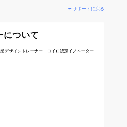
⬅️ サポートに戻る
ーについて
授業デザイントレーナー・ロイロ認定イノベーター