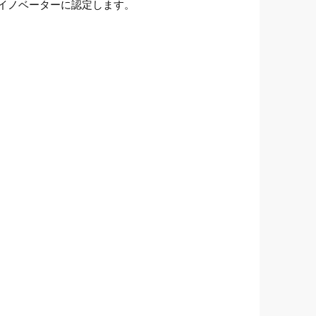
イノベーターに認定します。
で