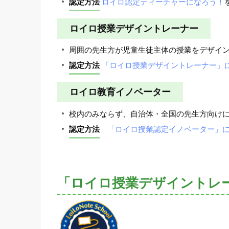
認定方法
ロイロ認定ティーチャーになろう！
ロイロ授業デザイントレーナー
周囲の先生方が児童生徒主体の授業をデザイ
認定方法
「ロイロ授業デザイントレーナー」
ロイロ教育イノベーター
校内のみならず、自治体・全国の先生方向け
認定方法
「ロイロ授業認定イノベーター」
「ロイロ授業デザイントレ