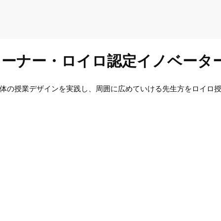
レーナー・ロイロ認定イノベータ
徒主体の授業デザインを実践し、周囲に広めていける先生方をロイロ