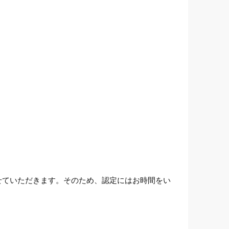
せていただきます。そのため、認定にはお時間をい