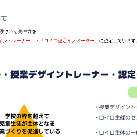
いて
実践される先生方を
イントレーナー」・「ロイロ認定イノベーター」
に認定しています