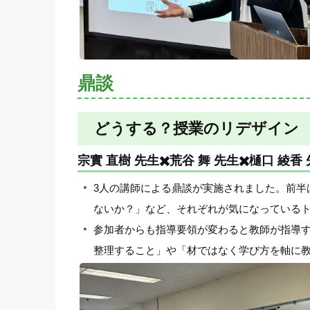
鼎談
どうする？授業のリデザイン
宗實 直樹 先生✖️荒谷 舞 先生✖️樋口 綾香
3人の講師による鼎談が実施されました。前半
ないか？」など、それぞれが気になっている
参加者からも指導要領が変わると教師が指導
整理すること」や「材ではなく学び方を軸に