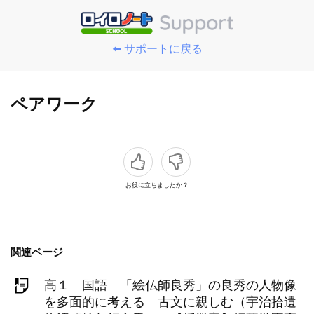
⬅️ サポートに戻る
ペアワーク
お役に立ちましたか？
関連ページ
高１ 国語 「絵仏師良秀」の良秀の人物像
を多面的に考える 古文に親しむ（宇治拾遺