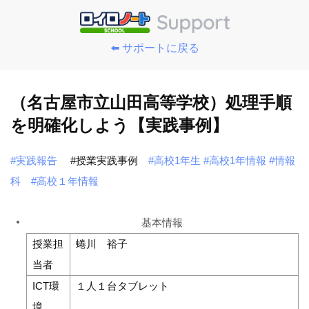
⬅️ サポートに戻る
（名古屋市立山田高等学校）処理手順
を明確化しよう【実践事例】
#実践報告
#授業実践事例
#高校1年生
#高校1年情報
#情報
科
#高校１年情報
基本情報
授業担
蜷川 裕子
当者
ICT環
１人１台タブレット
境