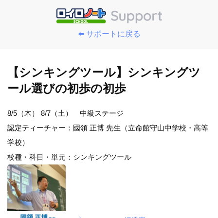
⬅️ サポートに戻る
【シンキングツール】シンキングツ
ール選びの初歩の初歩
8/5（木） 8/7（土） 中級ステージ
認定ティーチャー：國領 正博 先生（立命館守山中学校・高等
学校）
校種・科目・単元：シンキングツール