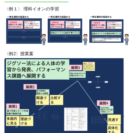
〈例１〉 理科イオンの学習
〈例2〉授業案