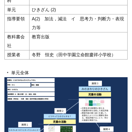
科
単元
ひきざん (2)
指導要領
A(2) 加法，減法 イ 思考力・判断力・表現
力等
教科書会
教育出版
社
授業者
冬野 恒史（田中学園立命館慶祥小学校）
単元全体