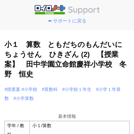
⬅️ サポートに戻る
小１ 算数 ともだちのもんだいに
ちょうせん ひきざん (2) 【授業
案】 田中学園立命館慶祥小学校 冬
野 恒史
#授業案
#小学校
#算数科
#小学校１年生
#小学１年算
数
#小学算数
基本情報
学年 / 教
小１/算数