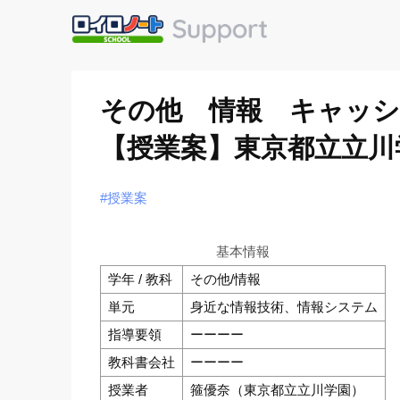
その他 情報 キャッシ
【授業案】東京都立立川
#授業案
基本情報
学年 / 教科
その他/情報
単元
身近な情報技術、情報システム
指導要領
ーーーー
教科書会社
ーーーー
授業者
箍優奈（東京都立立川学園）