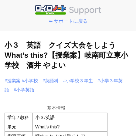
⬅️ サポートに戻る
小３ 英語 クイズ大会をしよう
What’s this?【授業案】岐南町立東小
学校 酒井 やよい
#授業案
#小学校
#英語科
#小学校３年生
#小学３年英
語
#小学英語
基本情報
学年 / 教科
小３/英語
単元
What’s this?