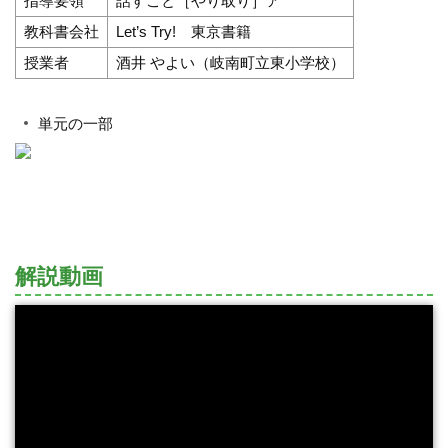
指導要領
話すこと［やり取り］ア
教科書会社
Let’s Try! 東京書籍
授業者
酒井 やよい（岐南町立東小学校）
単元の一部
解説動画