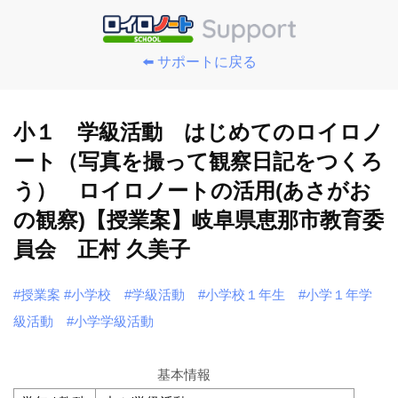
⬅️ サポートに戻る
小１ 学級活動 はじめてのロイロノ
ート（写真を撮って観察日記をつくろ
う） ロイロノートの活用(あさがお
の観察)【授業案】岐阜県恵那市教育委
員会 正村 久美子
#授業案
#小学校
#学級活動
#小学校１年生
#小学１年学
級活動
#小学学級活動
基本情報