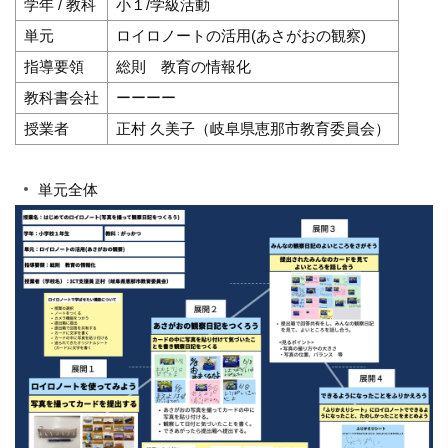
学年 / 教科
小１/学級活動
単元
ロイロノートの活用(あさがおの観察)
指導要領
総則 教育の情報化
教科書会社
ーーーー
授業者
正村 久美子（岐阜県恵那市教育委員会）
単元全体