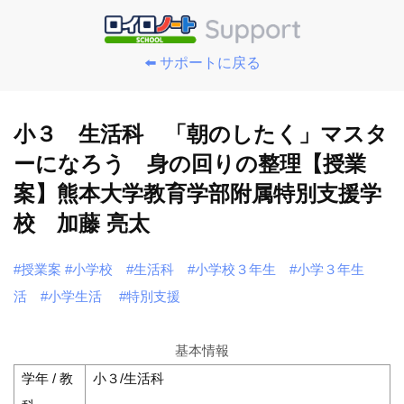
⬅️ サポートに戻る
小３ 生活科 「朝のしたく」マスタ
ーになろう 身の回りの整理【授業
案】熊本大学教育学部附属特別支援学
校 加藤 亮太
#授業案
#小学校
#生活科
#小学校３年生
#小学３年生
活
#小学生活
#特別支援
基本情報
学年 / 教
小３/生活科