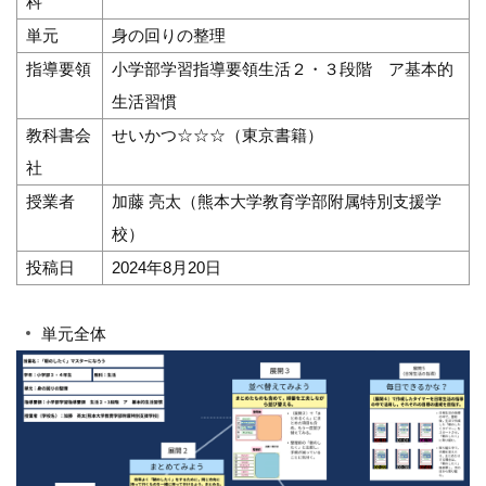
科
単元
身の回りの整理
指導要領
小学部学習指導要領生活２・３段階 ア基本的
生活習慣
教科書会
せいかつ☆☆☆（東京書籍）
社
授業者
加藤 亮太（熊本大学教育学部附属特別支援学
校）
投稿日
2024年8月20日
単元全体