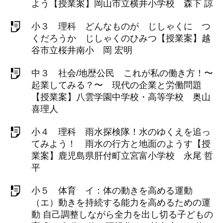
よう【授業案】岡山市立横井小学校 森下 諒
小３ 理科 どんなものが じしゃくに つ
くだろうか じしゃくのひみつ【授業案】越
谷市立桜井南小 岡 宏明
中３ 社会/地歴公民 これが私の働き方！〜
起業してみる？〜 現代の企業と労働問題
【授業案】八雲学園中学校・高等学校 奥山
喜理人
小４ 理科 雨水探検隊！水のゆくえを追っ
てみよう！ 雨水の行方と地面のようす【授
業案】鹿児島県肝付町立宮富小学校 永尾 哲
平
小５ 体育 イ：体の動きを高める運動
（エ）動きを持続する能力を高めるための運
動 自己調整しながら全力を出し切る子どもの