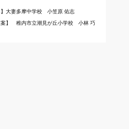
】大妻多摩中学校 小笠原 佑志
案】 稚内市立潮見が丘小学校 小林 巧