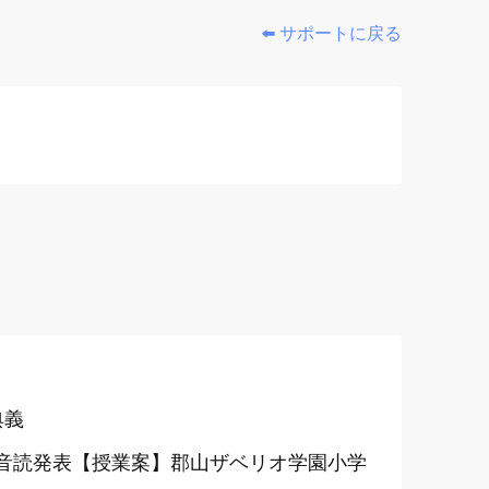
⬅️ サポートに戻る
典義
音読発表【授業案】郡山ザベリオ学園小学