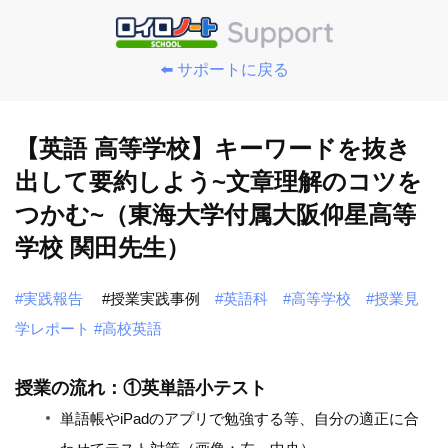
⬅️ サポートに戻る
【英語 高等学校】キーワードを抜き
出して要約しよう~文章理解のコツを
つかむ~（東海大学付属大阪仰星高等
学校 関田先生）
#実践報告
#授業実践事例
#英語科
#高等学校
#授業見
学レポート
#高校英語
授業の流れ：①英単語小テスト
単語帳やiPadのアプリで勉強する等、自分の適正に合