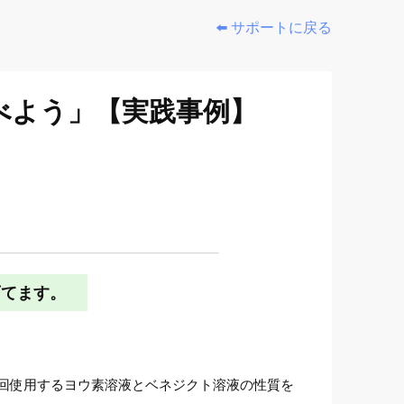
⬅️ サポートに戻る
べよう」【実践事例】
育てます。
回使用するヨウ素溶液とベネジクト溶液の性質を