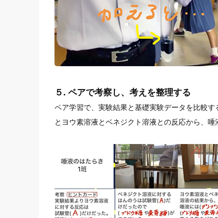
５. ペアで考察し、考えを整理する
ペア学習で、実験結果と基礎実験データを比較す
とヨウ素溶液とベネジクト溶液との反応から、唾