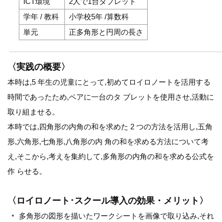
ICT環境
2人で1台タブレット
学年 / 教科
小学校5年 /算数科
単元
正多角形と円周の長さ
〈実践の概要〉
本時は,5 年生の児童にとって,初めてロイロノートを活用する
時間であったため,ペアに一台のタ ブレットを使用させ,活動に
取り組ませる。
本時では,四角形の内角の和を求めた 2 つの方法を活用し,五角
形,六角形,七角形,八角形の内 角の和を求める方法について考
え,そこから,考えを集約して,多角形の内角の和を求める公式を
作 らせる。
〈ロイロノート･スクール導入の効果・メリット〉
多角形の図形を描いたワークシートを画像で取り込み,それ