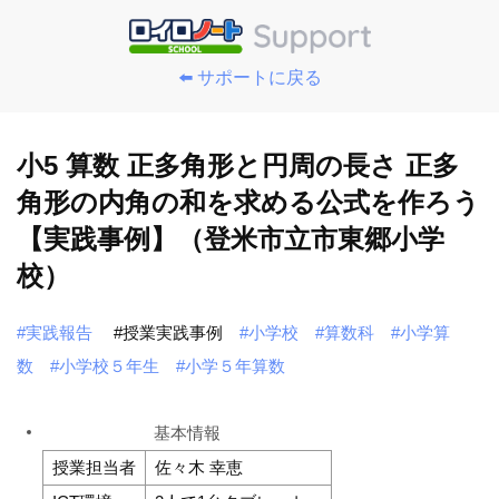
⬅️ サポートに戻る
小5 算数 正多角形と円周の長さ 正多
角形の内角の和を求める公式を作ろう
【実践事例】（登米市立市東郷小学
校）
#実践報告
#授業実践事例
#小学校
#算数科
#小学算
数
#小学校５年生
#小学５年算数
基本情報
授業担当者
佐々木 幸恵