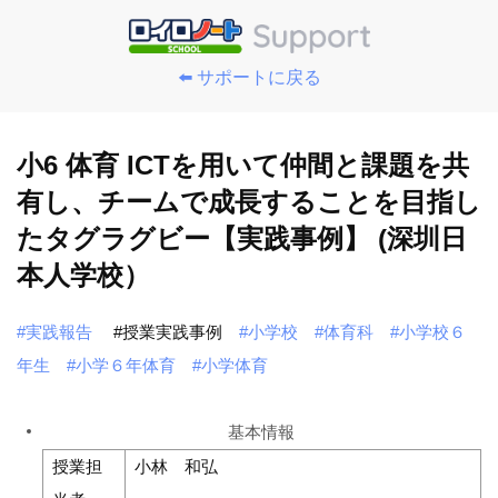
⬅️ サポートに戻る
小6 体育 ICTを用いて仲間と課題を共
有し、チームで成長することを目指し
たタグラグビー【実践事例】 (深圳日
本人学校）
#実践報告
#授業実践事例
#小学校
#体育科
#小学校６
年生
#小学６年体育
#小学体育
基本情報
授業担
小林 和弘