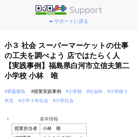
⬅️ サポートに戻る
小３ 社会 スーパーマーケットの仕事
の工夫を調べよう 店ではたらく人
【実践事例】福島県白河市立信夫第二
小学校 小林 唯
#実践報告
#授業実践事例
#小学校
#社会科
#小学校３
年生
#小学３年社会
#小学社会
基本情報
授業担当者
小林 唯