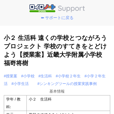
⬅️ サポートに戻る
小２ 生活科 遠くの学校とつながろう
プロジェクト 学校のすてきをとどけ
よう【授業案】近畿大学附属小学校
福嵜将樹
#授業案
#小学校
#生活科
#小学校２年生
#小学２年生
活
#小学生活
#シンキングツールの授業実践事例
基本情報
学年 / 教
小２ 生活科
科: