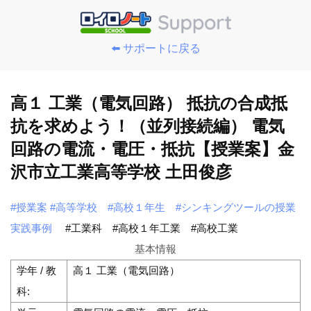
⬅️ サポートに戻る
高１ 工業（電気回路） 抵抗の合成抵
抗を求めよう！（並列接続編） 電気
回路の電流・電圧・抵抗【授業案】金
沢市立工業高等学校 土田俊彦
#授業案
#高等学校
#高校１年生
#シンキングツールの授業
実践事例
#工業科
#高校１年工業
#高校工業
基本情報
学年 / 教
高１ 工業（電気回路）
科: