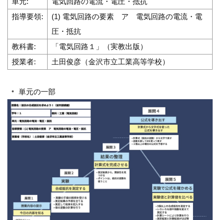
単元:
電気回路の電流・電圧・抵抗
指導要領:
(1) 電気回路の要素 ア 電気回路の電流・電
圧・抵抗
教科書:
「電気回路１」（実教出版）
授業者:
土田俊彦（金沢市立工業高等学校）
単元の一部