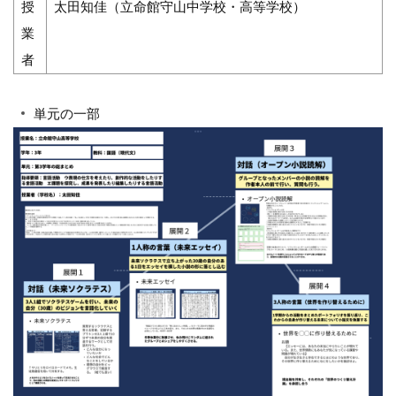
授
太田知佳（立命館守山中学校・高等学校）
業
者
単元の一部