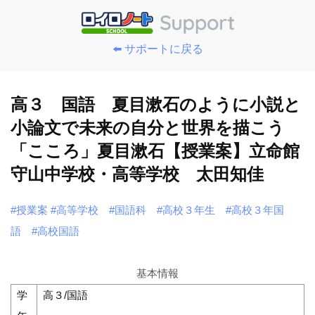
⬅️ サポートに戻る
高３ 国語 夏目漱石のように小説と
小論文で未来の自分と世界を描こう
「こころ」夏目漱石【授業案】立命館
守山中学校・高等学校 太田知佳
#授業案
#高等学校
#国語科
#高校３年生
#高校３年国
語
#高校国語
基本情報
学
高３/国語