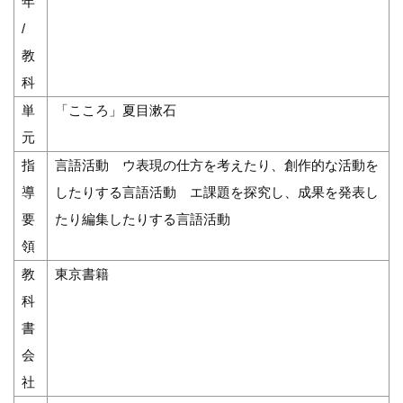
年
/
教
科
単
「こころ」夏目漱石
元
指
言語活動 ウ表現の仕方を考えたり、創作的な活動を
導
したりする言語活動 エ課題を探究し、成果を発表し
要
たり編集したりする言語活動
領
教
東京書籍
科
書
会
社