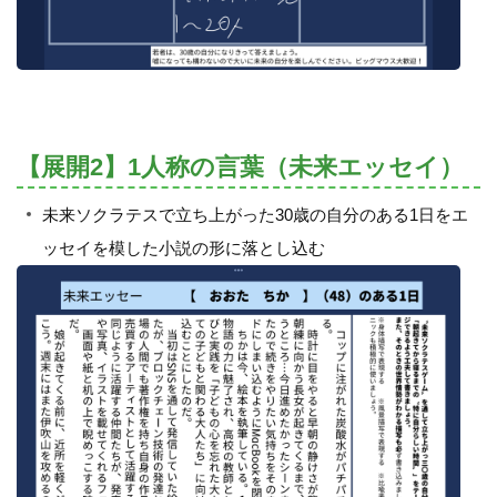
【展開2】1人称の言葉（未来エッセイ）
未来ソクラテスで立ち上がった30歳の自分のある1日をエ
ッセイを模した小説の形に落とし込む