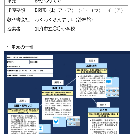
単元
かたちづくり
指導要領
B図形（1）ア（ア）（イ）（ウ）・イ（ア）
教科書会社
わくわくさんすう1（啓林館）
授業者
別府市立◯◯小学校
単元の一部