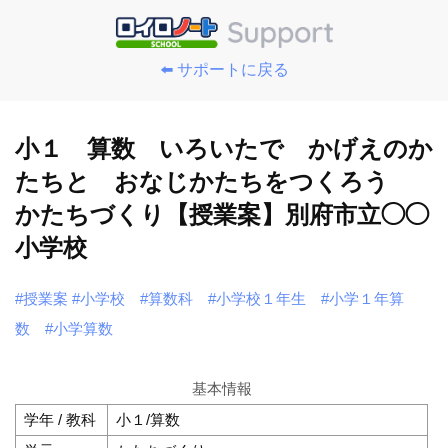
⬅️ サポートに戻る
小１ 算数 いろいたで かげえのか
たちと おなじかたちをつくろう
かたちづくり【授業案】別府市立◯◯
小学校
#授業案
#小学校
#算数科
#小学校１年生
#小学１年算
数
#小学算数
基本情報
学年 / 教科
小１/算数