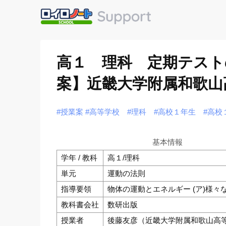
高１ 理科 定期テスト
案】近畿大学附属和歌山
#授業案
#高等学校
#理科
#高校１年生
#高校
基本情報
学年 / 教科
高１/理科
単元
運動の法則
指導要領
物体の運動とエネルギー (ア)様々
教科書会社
数研出版
授業者
後藤友彦（近畿大学附属和歌山高