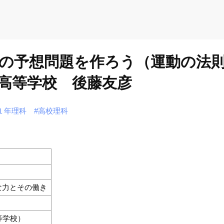
の予想問題を作ろう（運動の法
高等学校 後藤友彦
１年理科
#高校理科
な力とその働き
等学校）