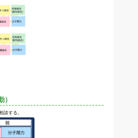
動）
相談する。