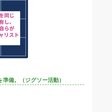
を準備。（ジグソー活動）
。