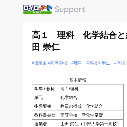
高１ 理科 化学結合と
田 崇仁
#授業案
#高等学校
#理科
#高校１年生
#高校
基本情報
学年 / 教科
高１/理科
単元
化学結合
指導要領
物質の構成 化学結合
教科書会社
高等学校 新化学基礎
授業者
山田 崇仁（中部大学第一高校）