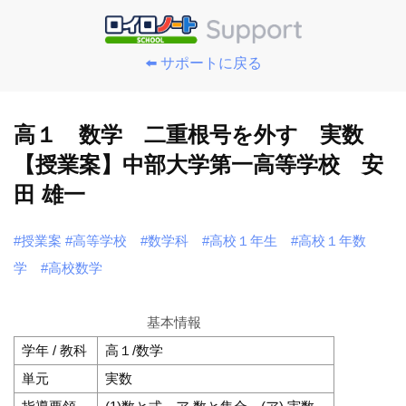
⬅️ サポートに戻る
高１ 数学 二重根号を外す 実数
【授業案】中部大学第一高等学校 安
田 雄一
#授業案
#高等学校
#数学科
#高校１年生
#高校１年数
学
#高校数学
基本情報
学年 / 教科
高１/数学
単元
実数