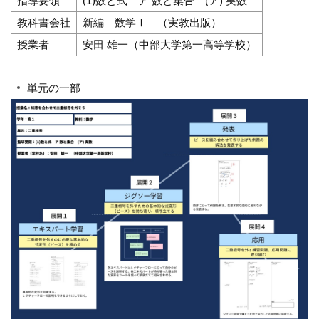
指導要領
(1)数と式 ア 数と集合 (ア) 実数
教科書会社
新編 数学Ⅰ （実教出版）
授業者
安田 雄一（中部大学第一高等学校）
単元の一部