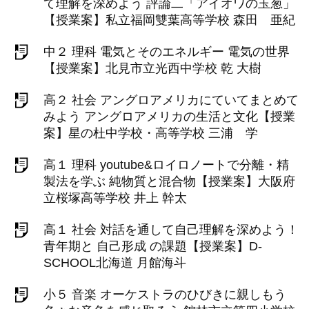
て理解を深めよう 評論二「アイオワの玉葱」
【授業案】私立福岡雙葉高等学校 森田 亜紀
中２ 理科 電気とそのエネルギー 電気の世界
【授業案】北見市立光西中学校 乾 大樹
高２ 社会 アングロアメリカにていてまとめて
みよう アングロアメリカの生活と文化【授業
案】星の杜中学校・高等学校 三浦 学
高１ 理科 youtube&ロイロノートで分離・精
製法を学ぶ 純物質と混合物【授業案】大阪府
立桜塚高等学校 井上 幹太
高１ 社会 対話を通して自己理解を深めよう！
青年期と 自己形成 の課題【授業案】D-
SCHOOL北海道 月館海斗
小５ 音楽 オーケストラのひびきに親しもう