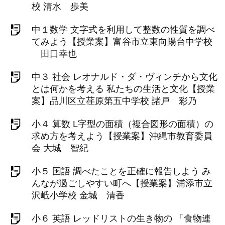
校 清水 歩美
中１数学 文字式を利用して整数の性質を調べ
てみよう【授業案】富谷市立東向陽台中学校
田口幸也
中３ 社会 レオナルド・ダ・ヴィンチから文化
とは何かを考える 私たちの生活と文化【授業
案】品川区立荏原第五中学校 諸戸 彩乃
小４ 算数 L字型の面積（複合図形の面積）の
求め方を考えよう【授業案】沖縄市教育委員
会 大城 智紀
小５ 国語 調べたことを正確に報告しよう み
んなが過ごしやすい町へ【授業案】浦添市立
沢岻小学校 金城 清香
小６ 英語 レッドリストの生き物の 「食物連