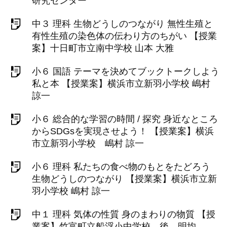
研究センター
中３ 理科 生物どうしのつながり 無性生殖と
有性生殖の染色体の伝わり方のちがい 【授業
案】十日町市立南中学校 山本 大雅
小６ 国語 テーマを決めてブックトークしよう
私と本 【授業案】横浜市立新羽小学校 嶋村
諒一
小６ 総合的な学習の時間 / 探究 身近なところ
からSDGsを実現させよう！ 【授業案】横浜
市立新羽小学校 嶋村 諒一
小６ 理科 私たちの食べ物のもとをたどろう
生物どうしのつながり 【授業案】横浜市立新
羽小学校 嶋村 諒一
中１ 理科 気体の性質 身のまわりの物質 【授
業案】竹富町立船浮小中学校 後 明均