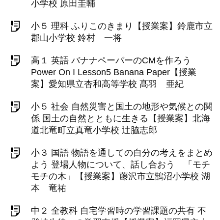
小学校 原田圭輔
小５ 理科 ふりこのきまり【授業案】鈴鹿市立
郡山小学校 鈴村 一将
高１ 英語 バナナペーパーのCMを作ろう
Power On I Lesson5 Banana Paper【授業
案】愛知県立杏和高等学校 髙羽 亜紀
小５ 社会 自然災害と国土の地形や気候との関
係 国土の自然とともに生きる【授業案】北海
道北竜町立真竜小学校 辻脇志郎
小３ 国語 物語を通しての自分の考えをまとめ
よう 登場人物について、話し合おう 「モチ
モチの木」【授業案】藤沢市立鵠沼小学校 湖
本 竜祐
中２ 全教科 自宅学習時の学習課題の共有 不