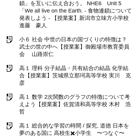
鎖」を互いに伝え合おう。 NHE6 Unit 5
「We all live on the Earth. - 食物連鎖について
発表しよう - 【授業案】新潟市立味方小学校
進藤 豪人
小６ 社会 中世の日本の国づくりの特徴は？
武士の世の中へ【授業案】御殿場市教育委員
会 山路崇仁
高１ 理科 分子結晶・共有結合の結晶 化学結
合【授業案】茨城県立那珂高等学校 実川 克
彦
高１ 数学 2次関数のグラフの特徴について考
えよう【授業案】佐賀清和高等学校 木村 浩
哲
高１ 総合的な学習の時間 / 探究, 道徳 日本を
夢のある国に 高校生✖️小学生 〜つなぐ〜