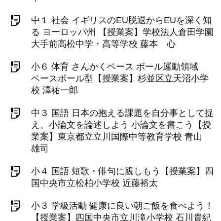
中１ 社会 イギリスのEU脱退からEUを深く知
る ヨーロッパ州 【授業案】学校法人倉田学園
大手前高松中学・高等学校 藤本 心
小６ 体育 さんかくベース ボール運動領域
ベースボール型【授業案】杉並区立天沼小学
校 澤祐一郎
中３ 国語 日本の抱える課題を自分事として捉
え、小論文を論述しよう 小論文を書こう【授
業案】東京都立立川国際中等教育学校 青山
雄司
小４ 国語 短歌・俳句に親しもう【授業案】四
国中央市立松柏小学校 近藤裕太
小３ 学級活動 健康に良い朝ご飯を食べよう！
【授業案】四国中央市立川滝小学校 石川貴紀