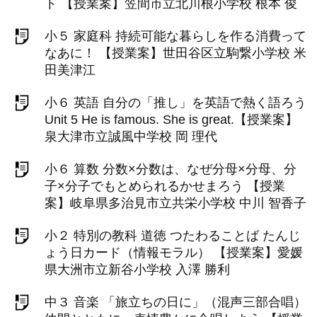
ト 【授業案】笠間市立北川根小学校 根本 俊
小５ 家庭科 持続可能な暮らしを作る消費って
なあに！ 【授業案】世田谷区立駒繋小学校 米
田美津江
小６ 英語 自分の「推し」を英語で熱く語ろう
Unit 5 He is famous. She is great.【授業案】
泉大津市立誠風中学校 岡 理代
小６ 算数 分数×分数は、なぜ分母×分母、分
子×分子でもとめられるかせまろう 【授業
案】岐阜県多治見市立共栄小学校 中川 智香子
小２ 特別の教科 道徳 つたわることば たんじ
ょう日カード（情報モラル） 【授業案】愛媛
県大洲市立新谷小学校 入澤 勝利
中３ 音楽 「旅立ちの日に」（混声三部合唱）