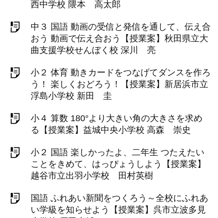
西中学校 隈本 高太郎
中３ 国語 動画の受信と発信を通して、伝え合
おう 動画で伝え合おう【授業案】秋田県立大
曲支援学校せんぼく校 深川 亮
小２ 体育 動きカードをつなげてダンスを作ろ
う！ 楽しくおどろう！【授業案】新居浜市立
浮島小学校 新田 圭
小４ 算数 180°より大きい角の大きさを求め
る【授業案】益城中央小学校 高森 崇史
小２ 国語 楽しかったよ、二年生 つたえたい
ことをきめて、はっぴょうしよう【授業案】
越谷市立出羽小学校 田村英樹
国語 ふれあい新聞をつくろう～全校にふれあ
い学級を知らせよう【授業案】呉市立波多見