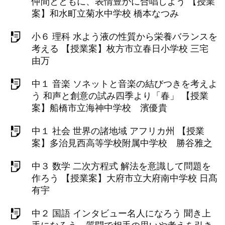
仲間とともに、表情豊かに合唱しよう 【授業
案】和水町立菊水中学校 橋本なつみ
小６ 理科 水よう液の性質から栄養バランスを
考える 【授業案】枚方市立春日小学校 三宅
由万
中１ 音楽 ソネットと音楽の結びつきを考えよ
う 和声と創意の試み四季より「春」 【授業
案】船橋市立海神中学校 濱優貴
中１ 社会 世界の諸地域 アフリカ州 【授業
案】多治見西高等学校附属中学校 勝谷雅之
中３ 数学 二次方程式 解法を意識して問題を
作ろう 【授業案】大府市立大府南中学校 日髙
有宇
中２ 国語 インタビュー名人になろう 聞き上