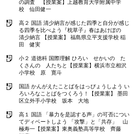
の調査 【授業案】上越教育大学附属中学
校 仙田健一
高２ 国語 清少納言が感じた四季と自分が感じ
る四季を比べよう『枕草子』春はあけぼの
清少納言 【授業案】 福島県立平支援学校 稲
田 健実
小２ 道徳科 国際理解 ひろい せかいの た
くさんの 人たちと【授業案】横浜市立相沢
小学校 原 寛斗
国語 かんがえたことばをはっぴょうしよう い
ろいろなことばをつくろう！【授業案】 墨田
区立外手小学校 坂本 大地
高１ 国語 「暴力を是認する声」の可否につい
てディベートしよう 「攻撃」と「共存」 山
極寿一【授業案】東奥義塾高等学校 齊藤