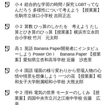
小４ 総合的な学習の時間 / 探究 LGBTってな
んだろう 多様性について考えよう 【授業案】
生駒市立俵口小学校 吉田正志
小２ 算数 ひっ算のしかたを 考えよう たし
算とひき算のひっ算【授業案】横浜市立永田
台小学校 竹川 元太郎
高１ 英語 Banana Paper開発者にインタビュ
ーしよう Power OnⅠ Banana Paper 【授業
案】愛知県立杏和高等学校 近藤 沙恵里
小４ 国語 場面の移り変わりから登場人物の心
情や情景を想像しよう 一つの花 【授業案】昭
和女子大学附属昭和小学校 大熊太郎
中２ 理科 電気の世界 モーターのしくみ 【授
業案】四国中央市立川之江南中学校 佐藤 広
幸