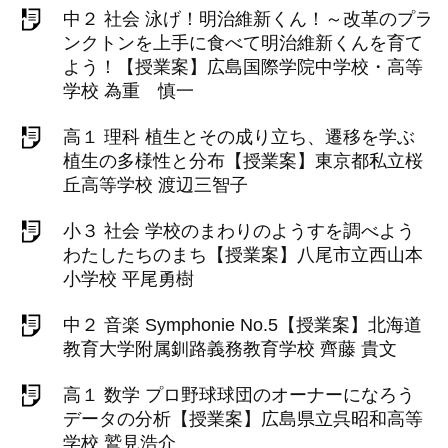
中２ 社会 泳げ！明治維新くん！～改革のプラ
ンクトンを上手に食べて明治維新くんを育て
よう！【授業案】広島国際学院中学校・高等
学校 為重 慎一
高１ 理科 植生とその成り立ち、遷移を学ぶ
植生の多様性と分布【授業案】東京都私立桜
丘高等学校 渡辺三智子
小３ 社会 学校のまわりのようすを調べよう
わたしたちのまち【授業案】八尾市立西山本
小学校 平尾勇樹
中２ 音楽 Symphonie No.5【授業案】北海道
教育大学附属釧路義務教育学校 齊藤 貴文
高１ 数学 プロ野球球団のオーナーになろう
データの分析【授業案】広島県立呉昭和高等
学校 鷲見浩介