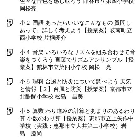
色々な音色を感じ取ろう 館林市立第四小学校
岡松亮
小２ 国語 あったらいいなこんなもの 質問し
あって、詳しく考えよう【授業案】岐南町立
西小学校 片桐優介
小４ 音楽 いろいろなリズムを組み合わせて音
楽をつくろう 言葉でリズムアンサンブル【授
業案】館林市立第四小学校 岡松 亮
小５ 理科 台風と防災について調べよう 天気
と情報【２】台風と防災【授業案】京都市立
北醍醐小学校 松島 昌美
小５ 算数 わり進みの計算とあまりのあるわり
算 小数のわり算【授業案】恵那市立上矢作中
学校（実践：恵那市立大井第二小学校）岩
島 慶尚