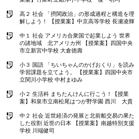
高２ 社会 「摂関政治」の形成過程と構造を理
解しよう！ 【授業案】中京高等学校 長瀬凌輝
中１ 社会 アメリカ合衆国で起業しよう 世界
の諸地域 北アメリカ州 【授業案】四国中央
市立新宮中学校 大倉徳壽
小３ 国語 「ちいちゃんのかげおくり」を読み
学習課題を立てよう。 【授業案】四国中央市
立関川小学校 中村まゆみ
小２ 生活科 まちたんけんに行こう！【授業
案】和泉市立南松尾はつが野学園 西川 大貴
中２ 社会 近世経済の発展と北前船交易の果た
した役割 近世の日本 【授業案】南越特別支援
学校 川端健司