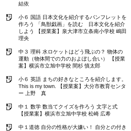
結依
小６ 国語 日本文化を紹介するパンフレットを
作ろう 「鳥獣戯画」を読む 日本文化を紹介
しよう 【授業案】泉大津市立条南小学校 嶋田
理央
中３ 理科 水ロケットはどう飛ぶの？ 物体の
運動（物体間での力のおよぼし合い） 【授業
案】横浜市立旭中学校 間杉 慎太郎
小６ 英語 まちの好きなところを紹介します。
This is my town. 【授業案】大分市教育センタ
ー 上野 真
中１ 数学 数当てクイズを作ろう 文字と式
【授業案】横浜市立旭中学校 松崎 広希
中１道徳 自分の性格が大嫌い！ 自分との付き