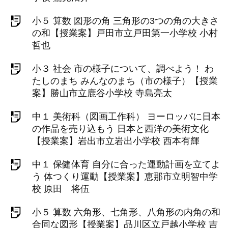
小５ 算数 図形の角 三角形の3つの角の大きさ
の和【授業案】戸田市立戸田第一小学校 小村
哲也
小３ 社会 市の様子について、調べよう！ わ
たしのまち みんなのまち（市の様子）【授業
案】勝山市立鹿谷小学校 寺島亮太
中１ 美術科（図画工作科） ヨーロッパに日本
の作品を売り込もう 日本と西洋の美術文化
【授業案】岩出市立岩出小学校 西本有輝
中１ 保健体育 自分に合った運動計画を立てよ
う 体つくり運動【授業案】恵那市立明智中学
校 原田 将伍
小５ 算数 六角形、七角形、八角形の内角の和
合同な図形【授業案】品川区立戸越小学校 吉