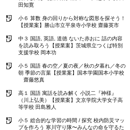
田知寛
小６ 算数 身の回りから対称な図形を探そう！
【授業案】勝山市立平泉寺小学校 齋藤英市
中３ 国語, 英語, 道徳 ないた赤おに 話の内容
を読み取ろう【授業案】茨城県立つくば特別
支援学校 岡本功
小５ 国語 春の空／夏の夜／秋の夕暮れ／冬の
朝 季節の言葉【授業案】国本学園国本小学校
齋藤悠真
高１ 国語 寓話を読み解く 小説二『神様』
（川上弘美）【授業案】文京学院大学女子高
等学校 田島雅人
小５ 総合的な学習の時間 / 探究 校内防災マッ
プを作ろう 寒川守り隊〜みんなの命を守るた