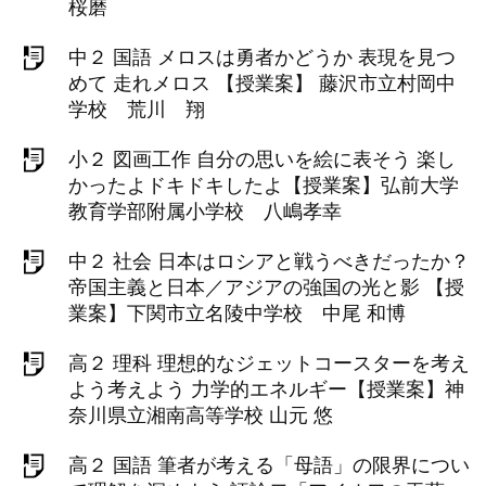
桜磨
中２ 国語 メロスは勇者かどうか 表現を見つ
めて 走れメロス 【授業案】 藤沢市立村岡中
学校 荒川 翔
小２ 図画工作 自分の思いを絵に表そう 楽し
かったよドキドキしたよ【授業案】弘前大学
教育学部附属小学校 八嶋孝幸
中２ 社会 日本はロシアと戦うべきだったか？
帝国主義と日本／アジアの強国の光と影 【授
業案】下関市立名陵中学校 中尾 和博
高２ 理科 理想的なジェットコースターを考え
よう考えよう 力学的エネルギー【授業案】神
奈川県立湘南高等学校 山元 悠
高２ 国語 筆者が考える「母語」の限界につい