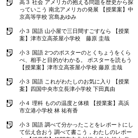
高３ 社会 アメリカの抱える問題を歴史から探
っていこう 南北アメリカの発展 【授業案】中
京高等学校 宮島あゆみ
小３ 国語 山小屋で三日間すごすなら 【授業
案】津市立高茶屋小学校 藤原 圭哉
小３ 国語 2つのポスターのとくちょうをくら
べ、相手と目的がわかる。 ポスターを読もう
【授業案】津市立高茶屋小学校 藤原 圭哉
小３ 国語 これがわたしのお気に入り 【授業
案】四国中央市立長津小学校 下田真由
小４ 理科 ものの温度と体積 【授業案】高浜
市立港小学校 林 祐有香
小３ 国語 調べて分かったことをレポートにし
て伝え合おう 調べて書こう，わたしのレポー