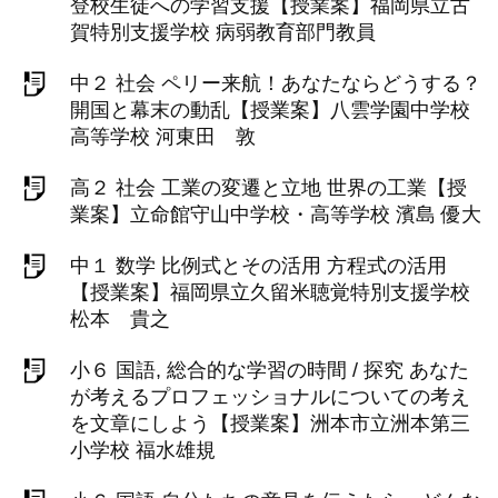
登校生徒への学習支援【授業案】福岡県立古
賀特別支援学校 病弱教育部門教員
中２ 社会 ペリー来航！あなたならどうする？
開国と幕末の動乱【授業案】八雲学園中学校
高等学校 河東田 敦
高２ 社会 工業の変遷と立地 世界の工業【授
業案】立命館守山中学校・高等学校 濱島 優大
中１ 数学 比例式とその活用 方程式の活用
【授業案】福岡県立久留米聴覚特別支援学校
松本 貴之
小６ 国語, 総合的な学習の時間 / 探究 あなた
が考えるプロフェッショナルについての考え
を文章にしよう【授業案】洲本市立洲本第三
小学校 福水雄規