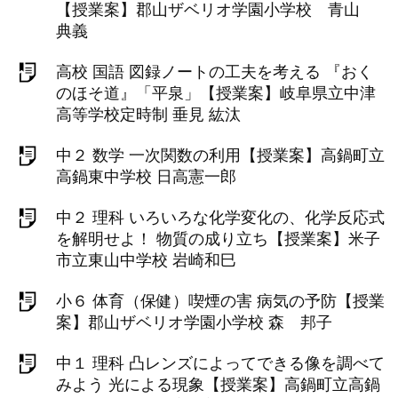
【授業案】郡山ザベリオ学園小学校 青山
典義
高校 国語 図録ノートの工夫を考える 『おく
のほそ道』「平泉」【授業案】岐阜県立中津
高等学校定時制 垂見 紘汰
中２ 数学 一次関数の利用【授業案】高鍋町立
高鍋東中学校 日高憲一郎
中２ 理科 いろいろな化学変化の、化学反応式
を解明せよ！ 物質の成り立ち【授業案】米子
市立東山中学校 岩崎和巳
小６ 体育（保健）喫煙の害 病気の予防【授業
案】郡山ザベリオ学園小学校 森 邦子
中１ 理科 凸レンズによってできる像を調べて
みよう 光による現象【授業案】高鍋町立高鍋