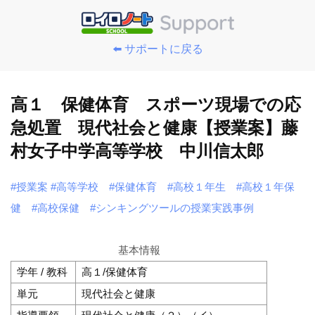
⬅️ サポートに戻る
高１ 保健体育 スポーツ現場での応
急処置 現代社会と健康【授業案】藤
村女子中学高等学校 中川信太郎
#授業案
#高等学校
#保健体育
#高校１年生
#高校１年保
健
#高校保健
#シンキングツールの授業実践事例
基本情報
学年 / 教科
高１/保健体育
単元
現代社会と健康