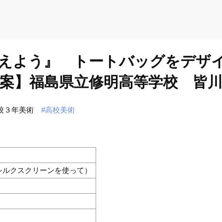
考えよう』 トートバッグをデザ
案】福島県立修明高等学校 皆
校３年美術
#高校美術
シルクスクリーンを使って）
）