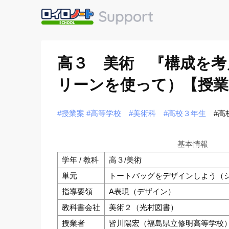
高３ 美術 『構成を
リーンを使って）【授業
#授業案
#高等学校
#美術科
#高校３年生
#高
基本情報
学年 / 教科
高３/美術
単元
トートバッグをデザインしよう（
指導要領
A表現（デザイン）
教科書会社
美術２（光村図書）
授業者
皆川陽宏（福島県立修明高等学校