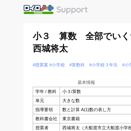
小３ 算数 全部でい
西城将太
#授業案
#小学校
#算数科
#小学校３年生
#小
基本情報
学年 / 教科
小３/算数
単元
大きな数
指導要領
数と計算 A(1)数の表し方
教科書会社
東京書籍
授業者
西城将太（大船渡市立大船渡小学