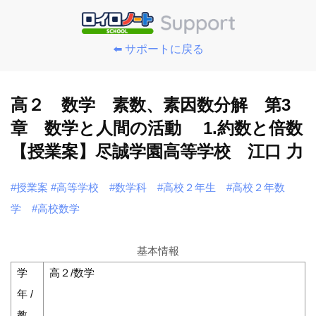
⬅️ サポートに戻る
高２ 数学 素数、素因数分解 第3
章 数学と人間の活動 1.約数と倍数
【授業案】尽誠学園高等学校 江口 力
#授業案
#高等学校
#数学科
#高校２年生
#高校２年数
学
#高校数学
基本情報
学
高２/数学
年 /
教