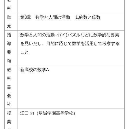
科
単
第3章 数学と人間の活動 1.約数と倍数
元
指
数学と人間の活動 イ(イ)パズルなどに数学的な要素
導
を見いだし、目的に応じて数学を活用して考察する
要
こと
領
教
新高校の数学A
科
書
会
社
授
江口 力（尽誠学園高等学校）
業