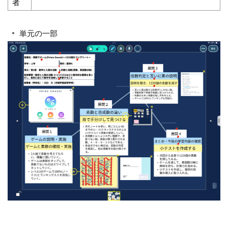
者
単元の一部