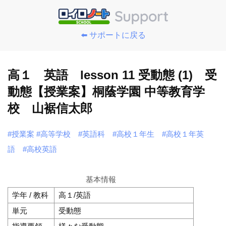
⬅️ サポートに戻る
高１ 英語 lesson 11 受動態 (1) 受
動態【授業案】桐蔭学園 中等教育学
校 山裾信太郎
#授業案
#高等学校
#英語科
#高校１年生
#高校１年英
語
#高校英語
基本情報
学年 / 教科
高１/英語
単元
受動態