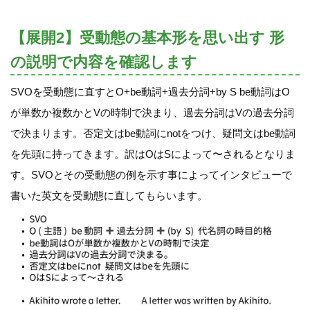
【展開2】受動態の基本形を思い出す 形
の説明で内容を確認します
SVOを受動態に直すとO+be動詞+過去分詞+by S be動詞はO
が単数か複数かとVの時制で決まり、過去分詞はVの過去分詞
で決まります。否定文はbe動詞にnotをつけ、疑問文はbe動詞
を先頭に持ってきます。訳はOはSによって〜されるとなりま
す。SVOとその受動態の例を示す事によってインタビューで
書いた英文を受動態に直してもらいます。