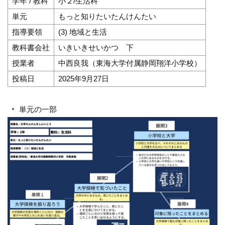
学年 / 教科
小２/生活科
単元
もっと知りたいたんけんたい
指導要領
(3) 地域と生活
教科書会社
いきいきせいかつ 下
授業者
中西良我（東海大学付属静岡翔洋小学校）
投稿日
2025年9月27日
単元の一部