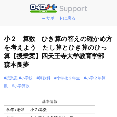
⬅️ サポートに戻る
小２ 算数 ひき算の答えの確かめ方
を考えよう たし算とひき算のひっ
算【授業案】四天王寺大学教育学部
森本良夢
#授業案
#小学校
#算数科
#小学校２年生
#小学２年算
数
#小学算数
基本情報
学年 / 教科
小２/算数