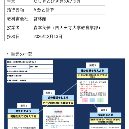
単元
たし算とひき算のひっ算
指導要領
A 数と計算
教科書会社
啓林館
授業者
森本良夢（四天王寺大学教育学部）
投稿日
2026年2月13日
単元の一部