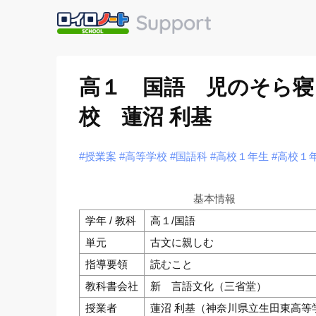
高１ 国語 児のそら寝
校 蓮沼 利基
#授業案
#高等学校
#国語科
#高校１年生
#高校１
基本情報
学年 / 教科
高１/国語
単元
古文に親しむ
指導要領
読むこと
教科書会社
新 言語文化（三省堂）
授業者
蓮沼 利基（神奈川県立生田東高等