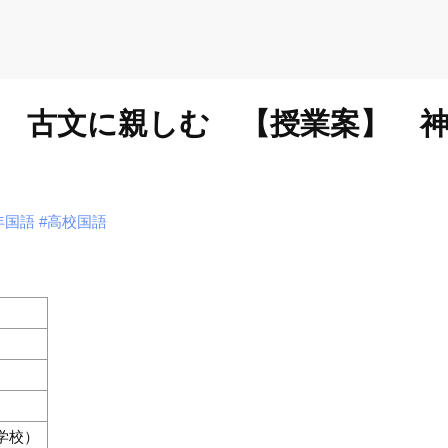
 古文に親しむ 【授業案】 
年国語
#高校国語
学校）