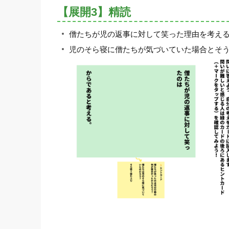
【展開3】精読
僧たちが児の返事に対して笑った理由を考え
児のそら寝に僧たちが気づいていた場合とそ