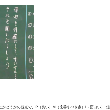
たかどうかの観点で、P（良い）M（改善すべき点）I（面白い）で