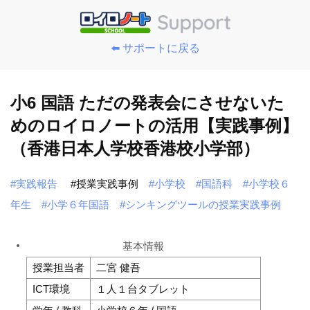
⬅️ サポートに戻る
小6 国語 ただの発表会にさせないた
めのロイロノートの活用【実践事例】
（香港日本人学校香港校小学部）
#実践報告
#授業実践事例
#小学校
#国語科
#小学校６
年生
#小学６年国語
#シンキングツールの授業実践事例
基本情報
授業担当者
二宮 健吾
ICT環境
１人１台タブレット