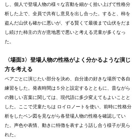
し、個人で登場人物の様々な言動を細かく拾い上げて性格分
析した上で、全員で共有し意見を出し合った。すると、柿を
盗んだ山伏も確かに悪いが、ずる賢くて最後まで山伏をだま
し続けた柿主の方が意地悪で悪いと考える児童が多くなっ
た。
〈場面3〉登場人物の性格がよく分かるような演じ
方を考える
ペアごとに演じたい部分を決め、自分達の好きな場所で各自
練習をした。発表時間は５分と設定するとともに、昔ながら
の難しい言葉に関しては、現代語に多少変えてもよいことと
した。ここで児童たちは ロイロノートを使い、前時に性格分
析をしたベン図を見ながら各登場人物の性格を確認してい
た。声色や表情、動きに特徴を表すよう話し合う様子が見ら
れた。