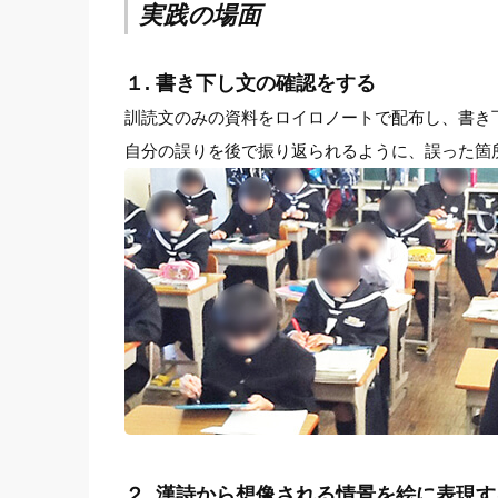
実践の場面
１. 書き下し文の確認をする
訓読文のみの資料をロイロノートで配布し、書き
自分の誤りを後で振り返られるように、誤った箇
２. 漢詩から想像される情景を絵に表現す