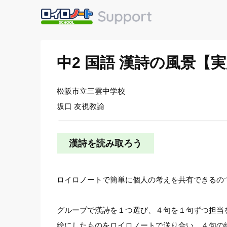
中2 国語 漢詩の風景【
松阪市立三雲中学校
坂口 友視教諭
漢詩を読み取ろう
ロイロノートで簡単に個人の考えを共有できるの
グループで漢詩を１つ選び、４句を１句ずつ担当
絵にしたものをロイロノートで送り合い、４句の