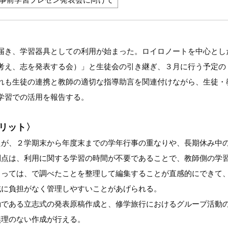
届き、学習器具としての利用が始まった。ロイロノートを中心とし
考え、志を発表する会）」と生徒会の引き継ぎ、３月に行う予定の
れも生徒の連携と教師の適切な指導助言を関連付けながら、生徒・
学習での活用を報告する。
リット〉
たが、２学期末から年度末までの学年行事の重なりや、長期休み中
利点は、利用に関する学習の時間が不要であることで、教師側の学
とっては、で調べたことを整理して編集することが直感的にできて
域に負担がなく管理しやすいことがあげられる。
動である立志式の発表原稿作成と、修学旅行におけるグループ活動
無理のない作成が行える。