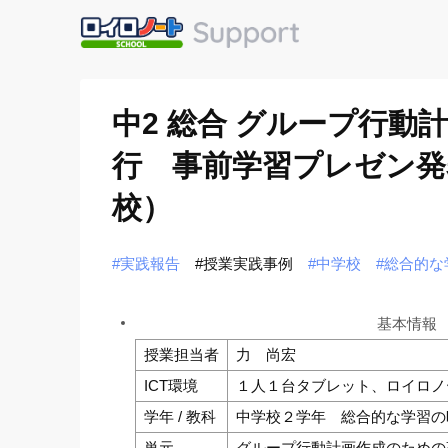
中2 総合 グループ行
行 事前学習プレゼン発
校）
#実践報告
#授業実践事例
#中学校
#総合的な
基本情報
授業担当者
力 尚宏
ICT環境
１人１台タブレット、ロイロノ
学年 / 教科
中学校２学年 総合的な学習の
単元
グループ行動計画作成のための