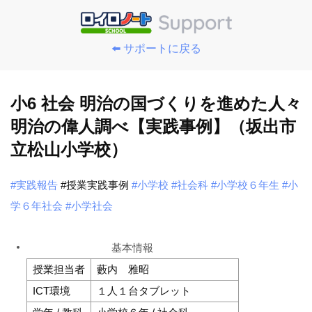
⬅️ サポートに戻る
小6 社会 明治の国づくりを進めた人々
明治の偉人調べ【実践事例】（坂出市
立松山小学校）
#実践報告
#授業実践事例
#小学校
#社会科
#小学校６年生
#小
学６年社会
#小学社会
基本情報
授業担当者
藪内 雅昭
ICT環境
１人１台タブレット