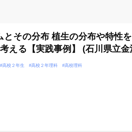
ームとその分布 植生の分布や特性
考える【実践事例】 (石川県立
#高校２年生
#高校２年理科
#高校理科