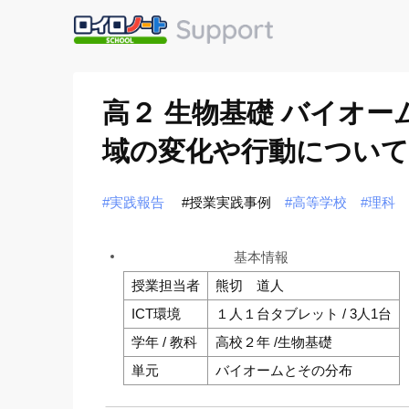
高２ 生物基礎 バイオ
域の変化や行動について
#実践報告
#授業実践事例
#高等学校
#理科
基本情報
授業担当者
熊切 道人
ICT環境
１人１台タブレット / 3人1台
学年 / 教科
高校２年 /生物基礎
単元
バイオームとその分布