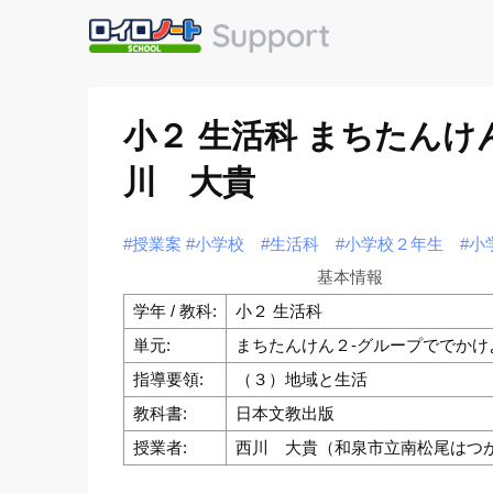
小２ 生活科 まちたん
川 大貴
#授業案
#小学校
#生活科
#小学校２年生
#小
基本情報
学年 / 教科:
小２ 生活科
単元:
まちたんけん２-グループででかけ
指導要領:
（３）地域と生活
教科書:
日本文教出版
授業者:
西川 大貴（和泉市立南松尾はつ