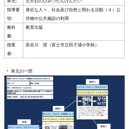
単元:
えがおのひみつたんけんたい
指導要
身近な人々、社会及び自然と関わる活動（４）公
領:
共物や公共施設の利用
教科
教育出版
書:
授業
長谷川 望（富士市立田子浦小学校）
者:
単元の一部