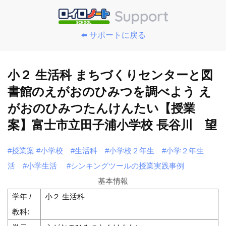
⬅️ サポートに戻る
小２ 生活科 まちづくりセンターと図
書館のえがおのひみつを調べよう え
がおのひみつたんけんたい【授業
案】富士市立田子浦小学校 長谷川 望
#授業案
#小学校
#生活科
#小学校２年生
#小学２年生
活
#小学生活
#シンキングツールの授業実践事例
基本情報
学年 /
小２ 生活科
教科: