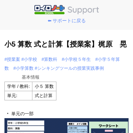
⬅️ サポートに戻る
小5 算数 式と計算【授業案】梶原 晃
#授業案
#小学校
#算数科
#小学校５年生
#小学５年算
数
#小学算数
#シンキングツールの授業実践事例
基本情報
学年 / 教科:
小５ 算数
単元:
式と計算
単元の一部