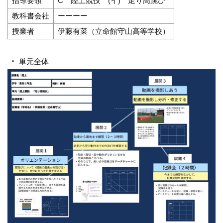
指導要領
C 陸上競技 (イ) 走り高跳び
教科書会社
ーーーー
授業者
伊藤有菜（立命館守山高等学校）
単元全体