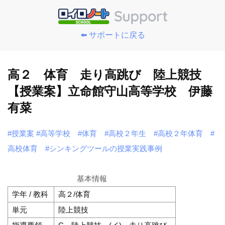
⬅️ サポートに戻る
高２ 体育 走り高跳び 陸上競技
【授業案】立命館守山高等学校 伊藤
有菜
#授業案
#高等学校
#体育
#高校２年生
#高校２年体育
#
高校体育
#シンキングツールの授業実践事例
基本情報
学年 / 教科
高２/体育
単元
陸上競技