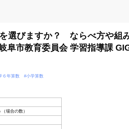
を選びますか？ ならべ方や組
阜市教育委員会 学習指導課 GI
学６年算数
#小学算数
う（場合の数）