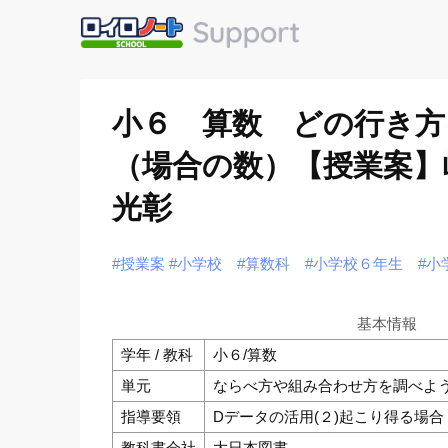
小６ 算数 どの行き方
（場合の数）【授業案】岐
光彰
#授業案
#小学校
#算数科
#小学校６年生
#小
基本情報
学年 / 教科
小６/算数
単元
ならべ方や組み合わせ方を調べよ
指導要領
Dデータの活用(２)起こり得る場合
教科書会社
大日本図書