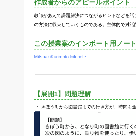
作成者からのアピールポイント
教師があえて課題解決につながるヒントなどを話
の方法に収束していくものである。主体的で対話
この授業案のインポート用ノー
MitsuakiKurimoto.loilonote
【展開1】問題理解
きぼう町から図書館までの行き方が、時間も