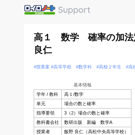
高１ 数学 確率の加法
良仁
#授業案
#高等学校
#数学科
#高校２年生
#高
基本情報
学年 / 教科
高１/数学
単元
場合の数と確率
指導要領
3（2）場合の数と確率
教科書会社
数研出版 新編 数学A
授業者
飯野 良仁（高松中央高等学校）