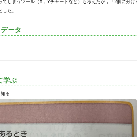
ってしまうツール（X，Yチャートなど）も考えたが，『2個に分け
とした。
トデータ
て学ぶ
を知る