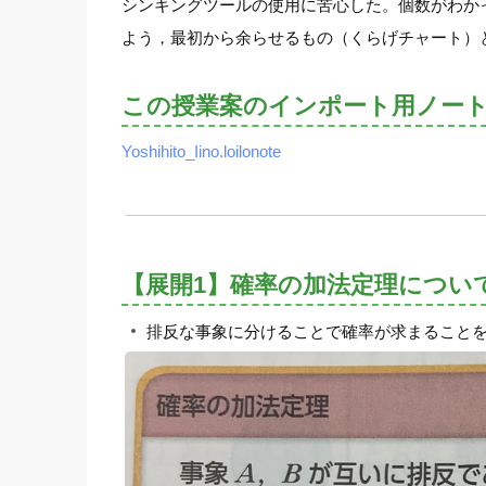
シンキングツールの使用に苦心した。個数がわか
よう，最初から余らせるもの（くらげチャート）
この授業案のインポート用ノー
Yoshihito_Iino.loilonote
【展開1】確率の加法定理につい
排反な事象に分けることで確率が求まること